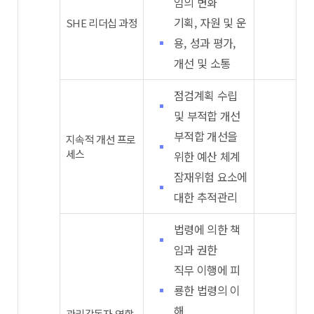
임의 변화
기획, 자원 및 운
SHE 리더십 과정
용, 성과 평가,
개선 및 소통
점검계획 수립
및 부적합 개선
부적합 개선을
지속적 개선 프로
세스
위한 예산 체계
잠재위험 요소에
대한 추적관리
법령에 의한 책
임과 권한
직무 이행에 피
룡한 법령의 이
해
관리감독자 역할