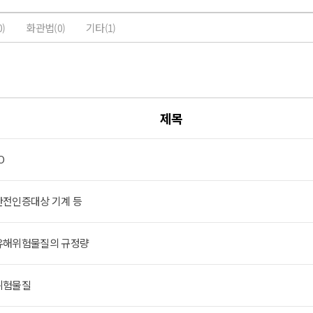
화관법
기타
0)
(0)
(1)
제목
O
 안전인증대상 기계 등
 유해위험물질의 규정량
 위험물질