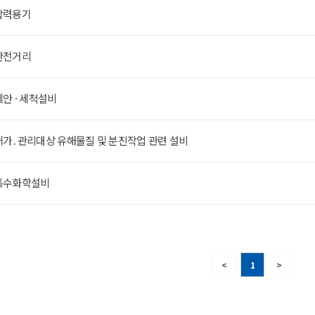
 압력용기
 안전거리
세안 · 세척설비
 허가․관리대상 유해물질 및 분진작업 관련 설비
 특수화학설비
<
1
>