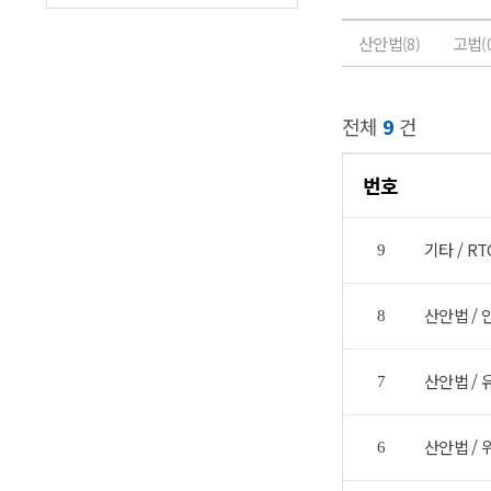
산안법
고법
(8)
(
전체
9
건
번호
기타 / RT
9
산안법 /
8
산안법 /
7
산안법 /
6